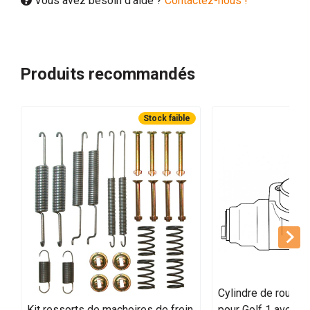
Vous avez besoin d'aide ?
Contactez-nous !
Produits recommandés
Stock faible
Cylindre de roue ar
Kit ressorts de machoires de frein
pour Golf 1 avec ré