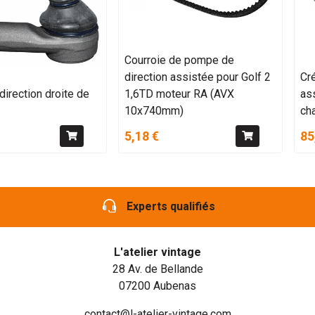
Courroie de pompe de
direction assistée pour Golf 2
Cré
direction droite de
1,6TD moteur RA (AVX
as
3
10x740mm)
ch
5,18 €
85
Experts qualifiés
L'atelier vintage
28 Av. de Bellande
07200 Aubenas
contact@l-atelier-vintage.com