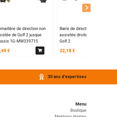
maillère de direction non
Barre de direction non
sistée de Golf 2 jusque
assistée droite avec rotule de
assis 1G-MW339715
Golf 2
,49 €
22,18 €
30 ans d'expertises
Menu
Boutique
Mentions légales