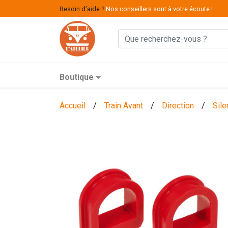
Besoin d’aide ?
Nos conseillers sont à votre écoute !
Boutique
Accueil
/
Train Avant
/
Direction
/
Sile