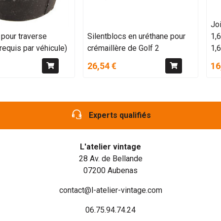
Joi
 pour traverse
Silentblocs en uréthane pour
1,
requis par véhicule)
crémaillère de Golf 2
1,
26,54 €
16
Experts qualifiés
L'atelier vintage
28 Av. de Bellande
07200 Aubenas
contact@l-atelier-vintage.com
06.75.94.74.24