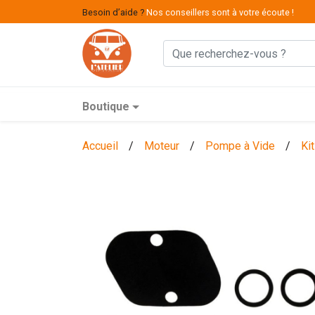
Besoin d’aide ?
Nos conseillers sont à votre écoute !
Boutique
Accueil
/
Moteur
/
Pompe à Vide
/
Ki