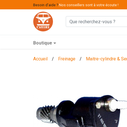
Besoin d’aide ?
Nos conseillers sont à votre écoute !
Boutique
Accueil
/
Freinage
/
Maitre-cylindre & Se