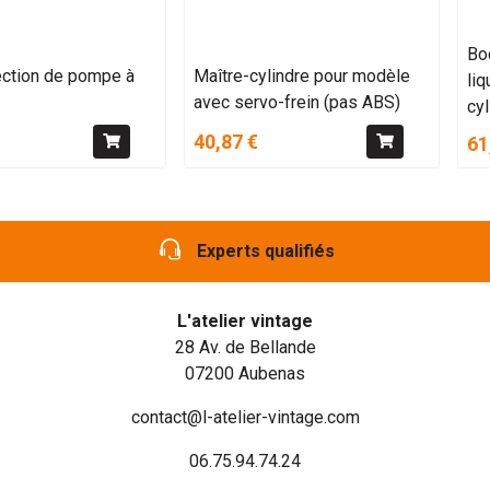
Bo
ection de pompe à
Maître-cylindre pour modèle
liq
avec servo-frein (pas ABS)
cy
40,87 €
61
Experts qualifiés
L'atelier vintage
28 Av. de Bellande
07200 Aubenas
contact@l-atelier-vintage.com
06.75.94.74.24