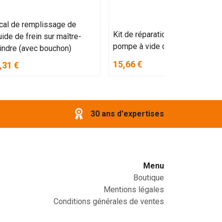
cal de remplissage de
Kit de réparation latéral de
uide de frein sur maître-
pompe à vide de frein
lindre (avec bouchon)
15,66 €
,31 €
30 ans d'expertises
Menu
Boutique
Mentions légales
Conditions générales de ventes