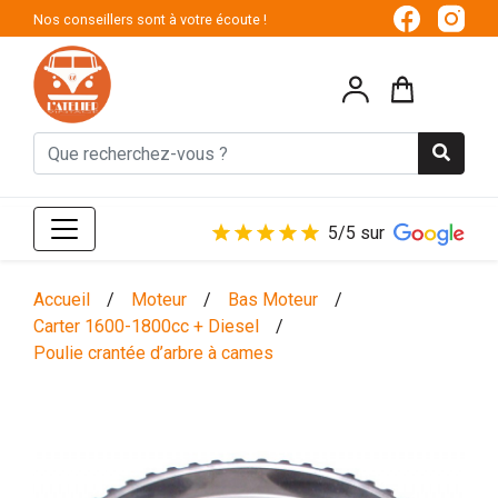
Nos conseillers sont à votre écoute !
5/5 sur
Accueil
/
Moteur
/
Bas Moteur
/
Carter 1600-1800cc + Diesel
/
Poulie crantée d’arbre à cames