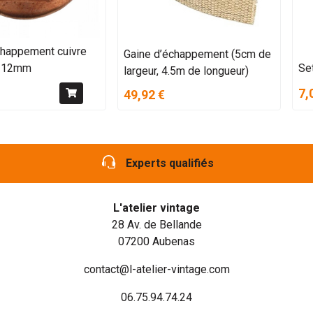
chappement cuivre
Gaine d’échappement (5cm de
n 12mm
Se
largeur, 4.5m de longueur)
7,
49,92 €
Experts qualifiés
L'atelier vintage
28 Av. de Bellande
07200 Aubenas
contact@l-atelier-vintage.com
06.75.94.74.24