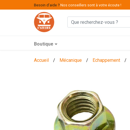
Besoin d’aide ?
Nos conseillers sont à votre écoute !
Boutique
Accueil
/
Mécanique
/
Echappement
/