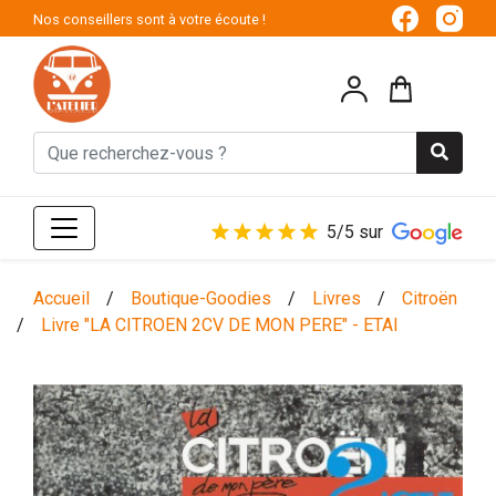
Nos conseillers sont à votre écoute !
5/5 sur
Accueil
/
Boutique-Goodies
/
Livres
/
Citroën
/
Livre "LA CITROEN 2CV DE MON PERE" - ETAI