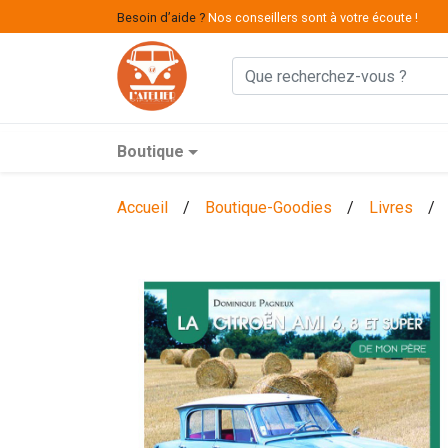
Besoin d’aide ?
Nos conseillers sont à votre écoute !
Boutique
Accueil
/
Boutique-Goodies
/
Livres
/