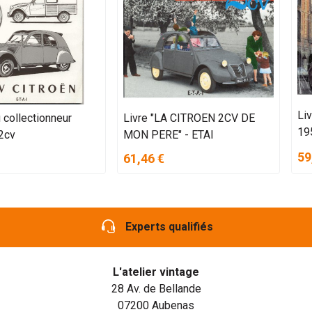
Li
 collectionneur
Livre "LA CITROEN 2CV DE
19
2cv
MON PERE" - ETAI
59
61,46 €
Experts qualifiés
L'atelier vintage
28 Av. de Bellande
07200 Aubenas