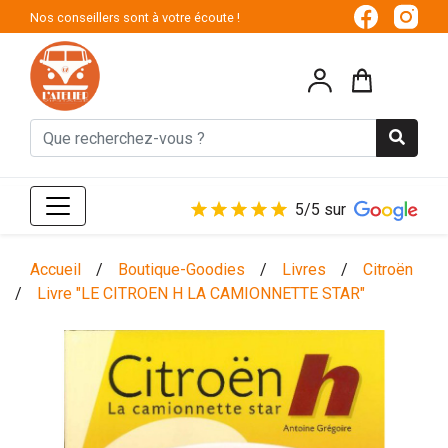
Nos conseillers sont à votre écoute !
5/5 sur
Accueil
/
Boutique-Goodies
/
Livres
/
Citroën
/
Livre "LE CITROEN H LA CAMIONNETTE STAR"