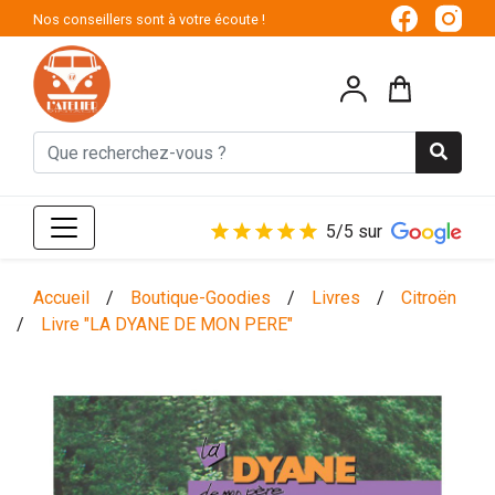
Nos conseillers sont à votre écoute !
5/5 sur
Accueil
/
Boutique-Goodies
/
Livres
/
Citroën
/
Livre "LA DYANE DE MON PERE"