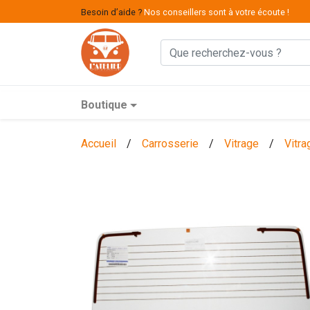
Besoin d’aide ?
Nos conseillers sont à votre écoute !
Boutique
Accueil
/
Carrosserie
/
Vitrage
/
Vitra