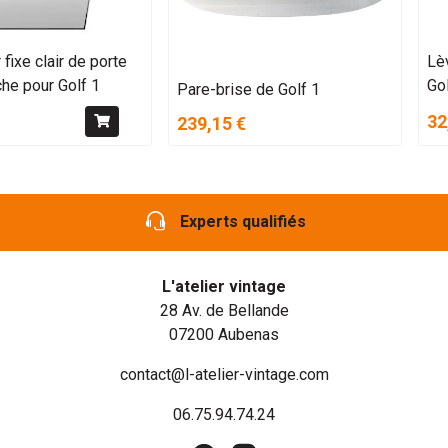
 fixe clair de porte
Lèv
he pour Golf 1
Gol
Pare-brise de Golf 1
32
239,15 €
Experts qualifiés
L'atelier vintage
28 Av. de Bellande
07200 Aubenas
contact@l-atelier-vintage.com
06.75.94.74.24