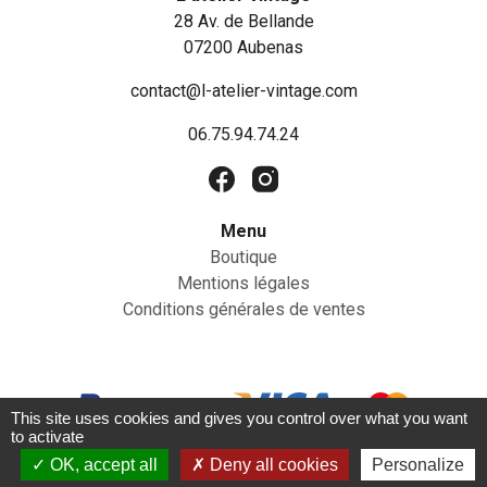
28 Av. de Bellande
07200 Aubenas
contact@l-atelier-vintage.com
06.75.94.74.24
Menu
Boutique
Mentions légales
Conditions générales de ventes
This site uses cookies and gives you control over what you want
to activate
OK, accept all
Deny all cookies
Personalize
©2023 - L’atelier vintage | Création du site par
JNWEB