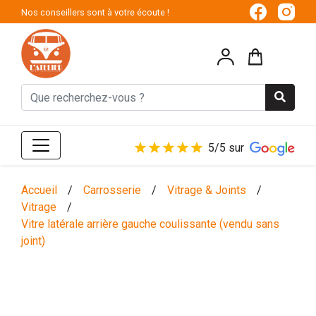
Nos conseillers sont à votre écoute !
5/5 sur
Accueil
/
Carrosserie
/
Vitrage & Joints
/
Vitrage
/
Vitre latérale arrière gauche coulissante (vendu sans
joint)