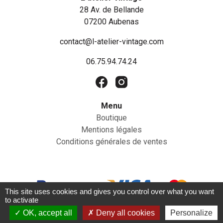
28 Av. de Bellande
07200 Aubenas
contact@l-atelier-vintage.com
06.75.94.74.24
Menu
Boutique
Mentions légales
Conditions générales de ventes
This site uses cookies and gives you control over what you want
to activate
OK, accept all
Deny all cookies
Personalize
©2023 - L’atelier vintage | Création du site par
JNWEB