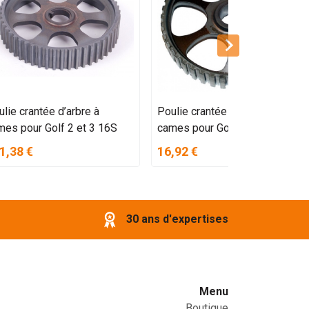
lie crantée d’arbre à
Poulie crantée d’arbre à
mes pour Golf 2 et 3 16S
cames pour Golf 1/2/3 et T4
1,38 €
16,92 €
30 ans d'expertises
Menu
Boutique