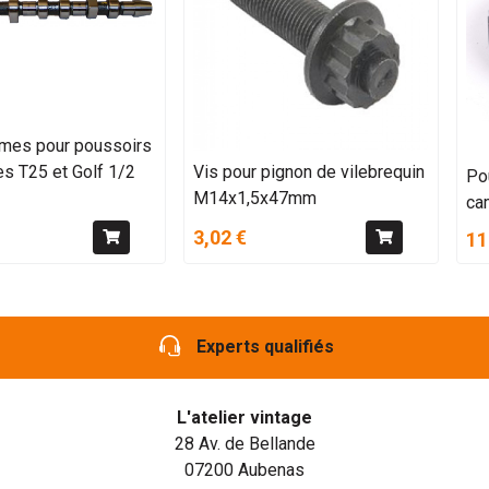
ames pour poussoirs
s T25 et Golf 1/2
Vis pour pignon de vilebrequin
Pou
M14x1,5x47mm
ca
3,02 €
11
Experts qualifiés
L'atelier vintage
28 Av. de Bellande
07200 Aubenas