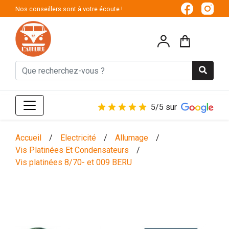
Nos conseillers sont à votre écoute !
5/5 sur
Accueil
/
Electricité
/
Allumage
/
Vis Platinées Et Condensateurs
/
Vis platinées 8/70- et 009 BERU