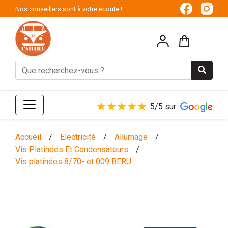
Nos conseillers sont à votre écoute !
5/5 sur
Accueil
/
Electricité
/
Allumage
/
Vis Platinées Et Condensateurs
/
Vis platinées 8/70- et 009 BERU